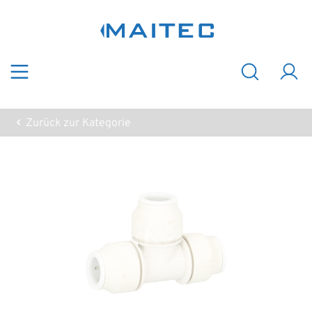
Zum Hauptinhalt springen
Zurück zur Kategorie
Bildergalerie überspringen