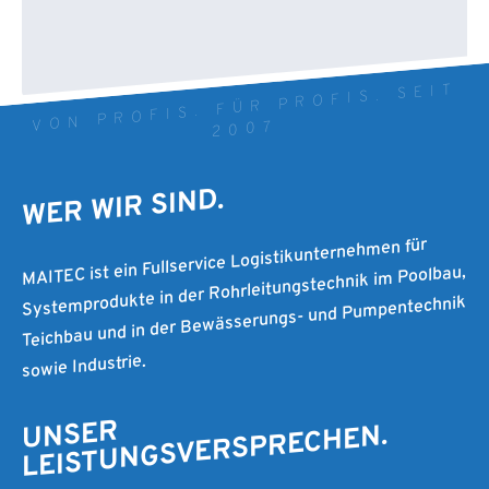
VON PROFIS. FÜR PROFIS. SEIT
2007
WER WIR SIND.
MAITEC ist ein Fullservice Logistikunternehmen für
Systemprodukte in der Rohrleitungstechnik im Poolbau,
Teichbau und in der Bewässerungs- und Pumpentechnik
sowie Industrie.
UNSER
LEISTUNGSVERSPRECHEN.