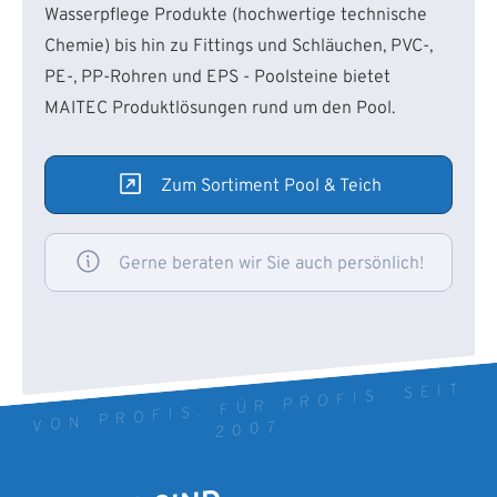
Wasserpflege Produkte (hochwertige technische
Chemie) bis hin zu Fittings und Schläuchen, PVC-,
PE-, PP-Rohren und EPS - Poolsteine bietet
MAITEC Produktlösungen rund um den Pool.
Zum Sortiment Pool & Teich
Gerne beraten wir Sie auch persönlich!
VON PROFIS. FÜR PROFIS. SEIT
2007