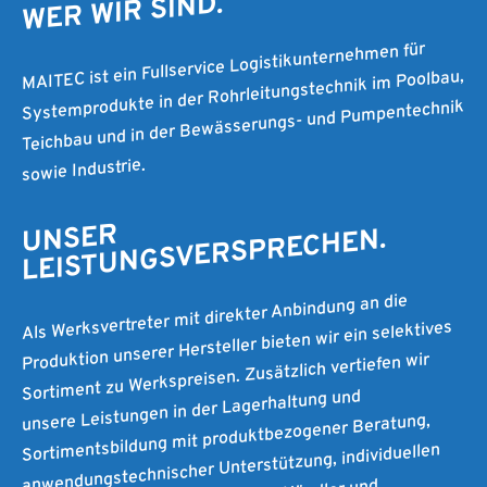
WER WIR SIND.
MAITEC ist ein Fullservice Logistikunternehmen für
Systemprodukte in der Rohrleitungstechnik im Poolbau,
Teichbau und in der Bewässerungs- und Pumpentechnik
sowie Industrie.
UNSER
LEISTUNGSVERSPRECHEN.
Als Werksvertreter mit direkter Anbindung an die
Produktion unserer Hersteller bieten wir ein selektives
Sortiment zu Werkspreisen. Zusätzlich vertiefen wir
unsere Leistungen in der Lagerhaltung und
Sortimentsbildung mit produktbezogener Beratung,
anwendungstechnischer Unterstützung, individuellen