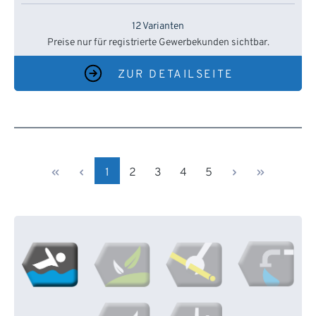
12 Varianten
Preise nur für registrierte Gewerbekunden sichtbar.
ZUR DETAILSEITE
Seite
Seite
Seite
Seite
Seite
1
2
3
4
5