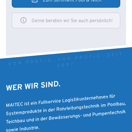
Zum Sortiment Pool & Teich
Gerne beraten wir Sie auch persönlich!
VON PROFIS. FÜR PROFIS. SEIT
2007
WER WIR SIND.
MAITEC ist ein Fullservice Logistikunternehmen für
Systemprodukte in der Rohrleitungstechnik im Poolbau,
Teichbau und in der Bewässerungs- und Pumpentechnik
sowie Industrie.