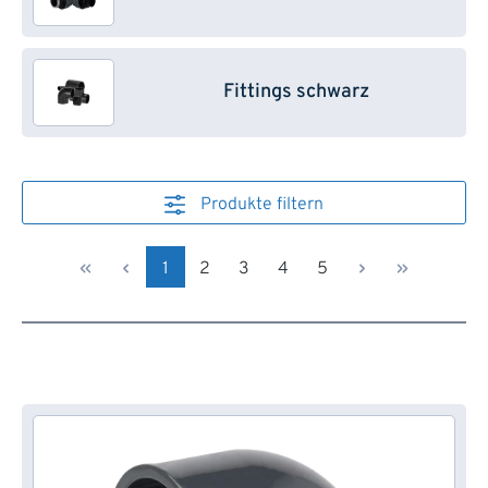
Fittings schwarz
Produkte filtern
Seite
Seite
Seite
Seite
Seite
1
2
3
4
5