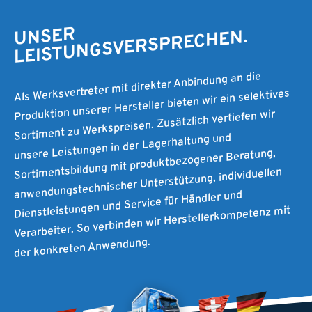
UNSER
LEISTUNGSVERSPRECHEN.
Als Werksvertreter mit direkter Anbindung an die
Produktion unserer Hersteller bieten wir ein selektives
Sortiment zu Werkspreisen. Zusätzlich vertiefen wir
unsere Leistungen in der Lagerhaltung und
Sortimentsbildung mit produktbezogener Beratung,
anwendungstechnischer Unterstützung, individuellen
Dienstleistungen und Service für Händler und
Verarbeiter. So verbinden wir Herstellerkompetenz mit
der konkreten Anwendung.