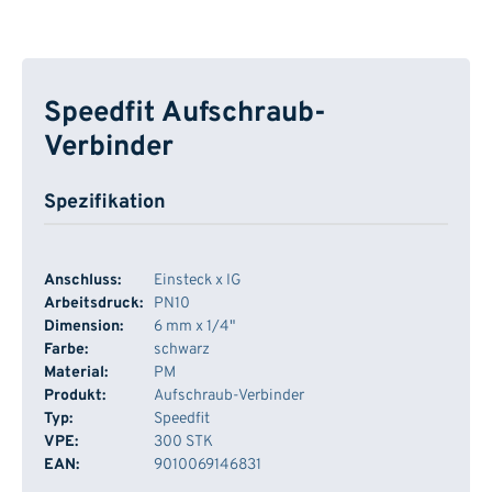
Speedfit Aufschraub-
Verbinder
Spezifikation
Anschluss:
Einsteck x IG
Arbeitsdruck:
PN10
Dimension:
6 mm x 1/4"
Farbe:
schwarz
Material:
PM
Produkt:
Aufschraub-Verbinder
Typ:
Speedfit
VPE:
300 STK
EAN:
9010069146831