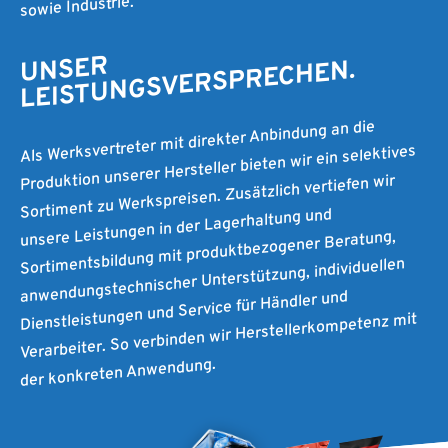
sowie Industrie.
UNSER
LEISTUNGSVERSPRECHEN.
Als Werksvertreter mit direkter Anbindung an die
Produktion unserer Hersteller bieten wir ein selektives
Sortiment zu Werkspreisen. Zusätzlich vertiefen wir
unsere Leistungen in der Lagerhaltung und
Sortimentsbildung mit produktbezogener Beratung,
anwendungstechnischer Unterstützung, individuellen
Dienstleistungen und Service für Händler und
Verarbeiter. So verbinden wir Herstellerkompetenz mit
der konkreten Anwendung.