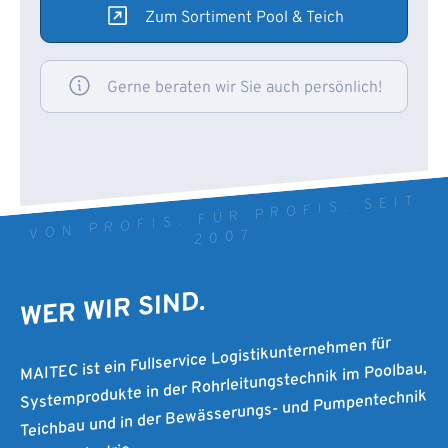
Zum Sortiment Pool & Teich
Gerne beraten wir Sie auch persönlich!
VON PROFIS. FÜR PROFIS. SEIT
2007
WER WIR SIND.
MAITEC ist ein Fullservice Logistikunternehmen für
Systemprodukte in der Rohrleitungstechnik im Poolbau,
Teichbau und in der Bewässerungs- und Pumpentechnik