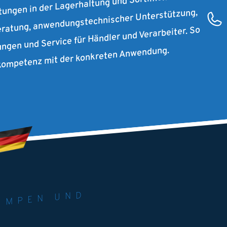
stungen in der Lagerhaltung und Sortimentsbildung
ratung, anwendungstechnischer Unterstützung,
ungen und Service für Händler und Verarbeiter. So
rkompetenz mit der konkreten Anwendung.
RIE. U
M
 PU
ND