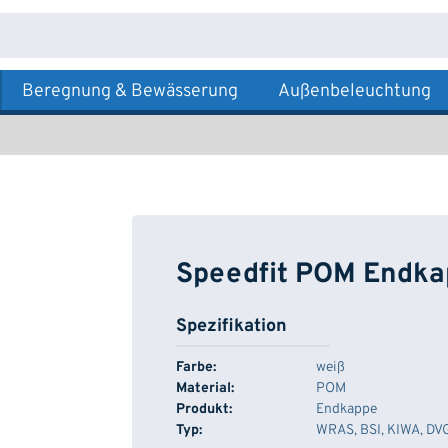
Beregnung & Bewässerung
Außenbeleuchtung
Speedfit POM Endka
Spezifikation
Farbe:
weiß
Material:
POM
Produkt:
Endkappe
Typ:
WRAS, BSI, KIWA, D