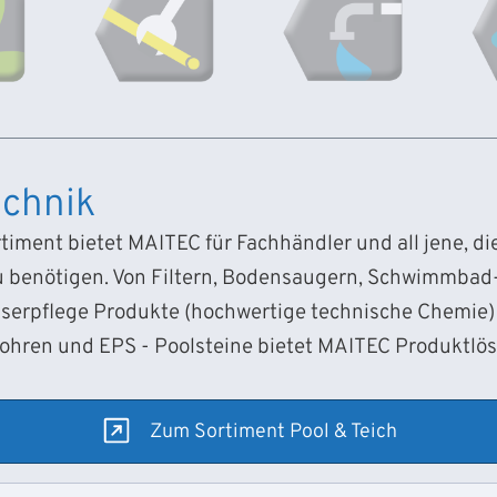
chnik
iment bietet MAITEC für Fachhändler und all jene, d
 benötigen. Von Filtern, Bodensaugern, Schwimmba
sserpflege Produkte (hochwertige technische Chemie) 
Rohren und EPS - Poolsteine bietet MAITEC Produktlö
Zum Sortiment Pool & Teich