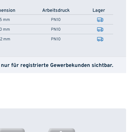
mension
Arbeitsdruck
Lager
15 mm
PN10
10 mm
PN10
22 mm
PN10
 nur für registrierte Gewerbekunden sichtbar.