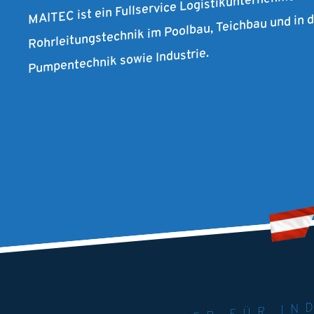
MAITEC ist ein Fullservice Logistikunternehmen f
Rohrleitungstechnik im Poolbau, Teichbau und in
Pumpentechnik sowie Industrie.
MAITEC - PART
WELT. 
MPE