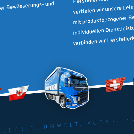
ür Systemprodukte in der
vertiefen wir unsere Lei
 der Bewässerungs- und
mit produktbezogener Be
individuellen Dienstleist
verbinden wir Herstelle
NER FÜR INDUST
AGRAR.
N U