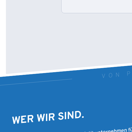
VON P
WER WIR SIND.