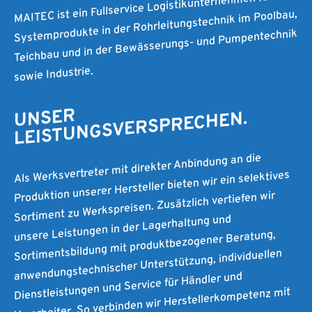
MAITEC ist ein Fullservice Logistikunternehmen für
Systemprodukte in der Rohrleitungstechnik im Poolbau,
Teichbau und in der Bewässerungs- und Pumpentechnik
sowie Industrie.
UNSER
LEISTUNGSVERSPRECHEN.
Als Werksvertreter mit direkter Anbindung an die
Produktion unserer Hersteller bieten wir ein selektives
Sortiment zu Werkspreisen. Zusätzlich vertiefen wir
unsere Leistungen in der Lagerhaltung und
Sortimentsbildung mit produktbezogener Beratung,
anwendungstechnischer Unterstützung, individuellen
Dienstleistungen und Service für Händler und
Verarbeiter. So verbinden wir Herstellerkompetenz mit