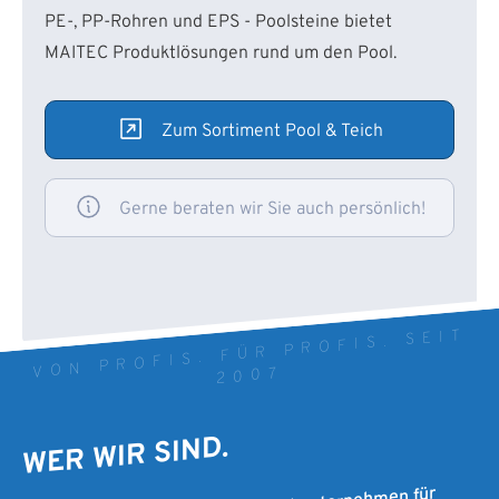
PE-, PP-Rohren und EPS - Poolsteine bietet
MAITEC Produktlösungen rund um den Pool.
Zum Sortiment Pool & Teich
Gerne beraten wir Sie auch persönlich!
VON PROFIS. FÜR PROFIS. SEIT
2007
WER WIR SIND.