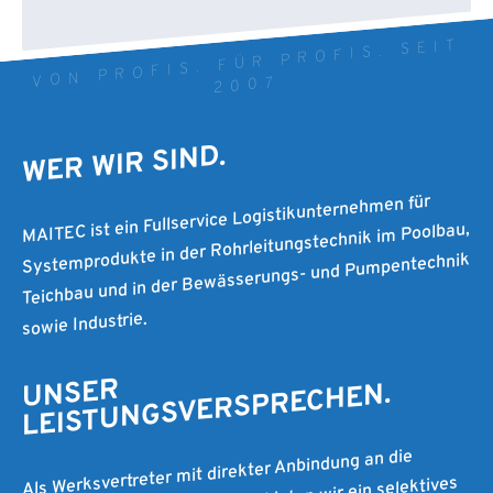
VON PROFIS. FÜR PROFIS. SEIT
2007
WER WIR SIND.
MAITEC ist ein Fullservice Logistikunternehmen für
Systemprodukte in der Rohrleitungstechnik im Poolbau,
Teichbau und in der Bewässerungs- und Pumpentechnik
sowie Industrie.
UNSER
LEISTUNGSVERSPRECHEN.
Als Werksvertreter mit direkter Anbindung an die