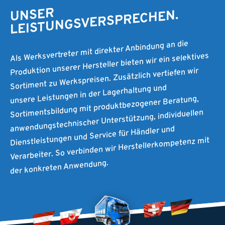
UNSER
LEISTUNGSVERSPRECHEN.
Als Werksvertreter mit direkter Anbindung an die
Produktion unserer Hersteller bieten wir ein selektives
Sortiment zu Werkspreisen. Zusätzlich vertiefen wir
unsere Leistungen in der Lagerhaltung und
Sortimentsbildung mit produktbezogener Beratung,
anwendungstechnischer Unterstützung, individuellen
Dienstleistungen und Service für Händler und
Verarbeiter. So verbinden wir Herstellerkompetenz mit
der konkreten Anwendung.