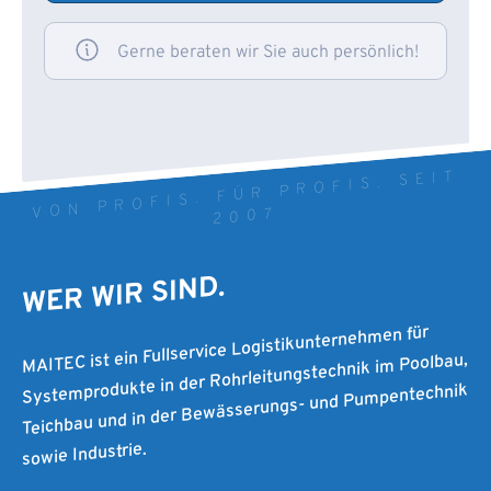
Gerne beraten wir Sie auch persönlich!
VON PROFIS. FÜR PROFIS. SEIT
2007
WER WIR SIND.
MAITEC ist ein Fullservice Logistikunternehmen für
Systemprodukte in der Rohrleitungstechnik im Poolbau,
Teichbau und in der Bewässerungs- und Pumpentechnik
sowie Industrie.