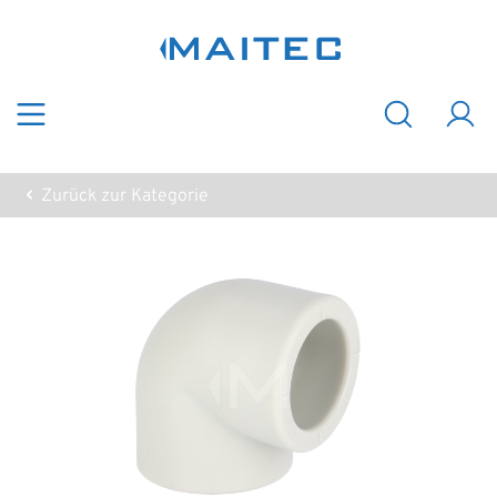
Zum Hauptinhalt springen
Zurück zur Kategorie
Bildergalerie überspringen