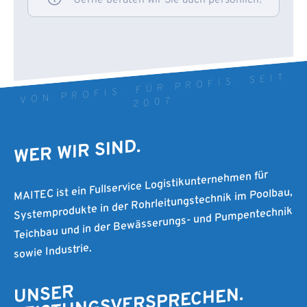
VON PROFIS. FÜR PROFIS. SEIT
2007
WER WIR SIND.
MAITEC ist ein Fullservice Logistikunternehmen für
Systemprodukte in der Rohrleitungstechnik im Poolbau,
Teichbau und in der Bewässerungs- und Pumpentechnik
sowie Industrie.
UNSER
LEISTUNGSVERSPRECHEN.