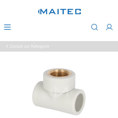
Zum Hauptinhalt springen
Zurück zur Kategorie
Bildergalerie überspringen