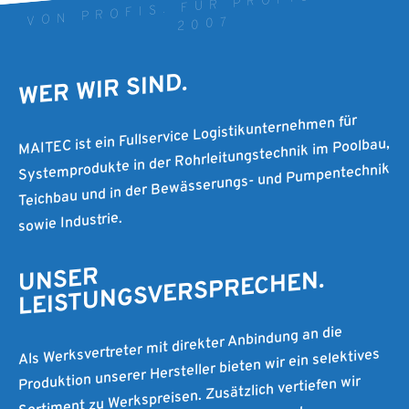
VON PROFIS. FÜR PROFIS. SEIT
2007
WER WIR SIND.
MAITEC ist ein Fullservice Logistikunternehmen für
Systemprodukte in der Rohrleitungstechnik im Poolbau,
Teichbau und in der Bewässerungs- und Pumpentechnik
sowie Industrie.
UNSER
LEISTUNGSVERSPRECHEN.
Als Werksvertreter mit direkter Anbindung an die
Produktion unserer Hersteller bieten wir ein selektives
Sortiment zu Werkspreisen. Zusätzlich vertiefen wir