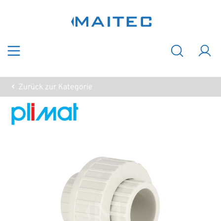
Zum Hauptinhalt springen
Zurück zur Kategorie
Bildergalerie überspringen