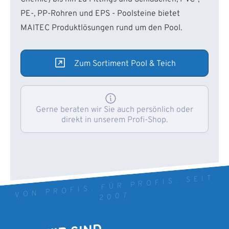
PE-, PP-Rohren und EPS - Poolsteine bietet
MAITEC Produktlösungen rund um den Pool.
Zum Sortiment Pool & Teich
Gerne beraten wir Sie auch persönlich oder
direkt in unserem Profi-Shop.
VON PROFIS. FÜR PROFIS. SEIT
2007