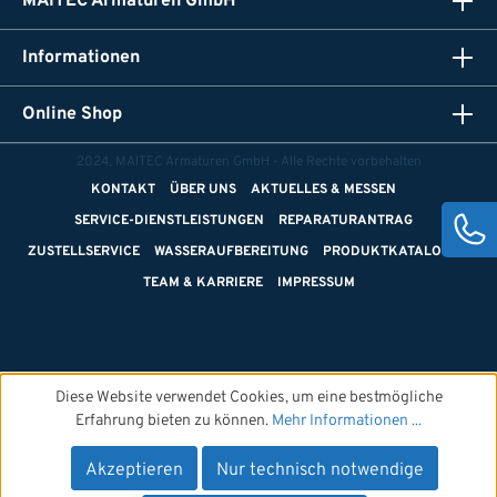
MAITEC Armaturen GmbH
Informationen
Online Shop
2024, MAITEC Armaturen GmbH - Alle Rechte vorbehalten
KONTAKT
ÜBER UNS
AKTUELLES & MESSEN
SERVICE-DIENSTLEISTUNGEN
REPARATURANTRAG
ZUSTELLSERVICE
WASSERAUFBEREITUNG
PRODUKTKATALOGE
TEAM & KARRIERE
IMPRESSUM
Diese Website verwendet Cookies, um eine bestmögliche
Erfahrung bieten zu können.
Mehr Informationen ...
Akzeptieren
Nur technisch notwendige