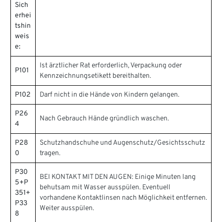
Sich
erhei
tshin
weis
e:
Ist ärztlicher Rat erforderlich, Verpackung oder
P101
Kennzeichnungsetikett bereithalten.
P102
Darf nicht in die Hände von Kindern gelangen.
P26
Nach Gebrauch Hände gründlich waschen.
4
P28
Schutzhandschuhe und Augenschutz/Gesichtsschutz
0
tragen.
P30
BEI KONTAKT MIT DEN AUGEN: Einige Minuten lang
5+P
behutsam mit Wasser ausspülen. Eventuell
351+
vorhandene Kontaktlinsen nach Möglichkeit entfernen.
P33
Weiter ausspülen.
8