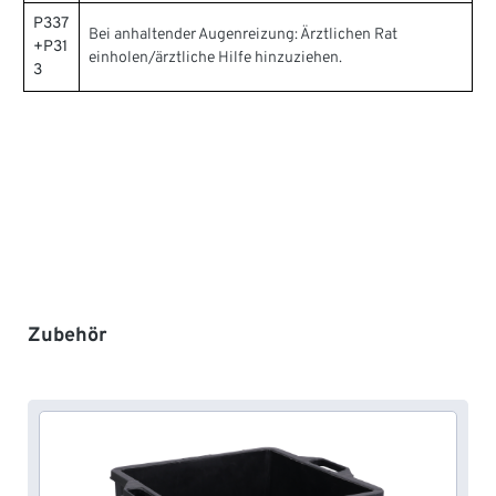
P337
Bei anhaltender Augenreizung: Ärztlichen Rat
+P31
einholen/ärztliche Hilfe hinzuziehen.
3
Produktgalerie überspringen
Zubehör