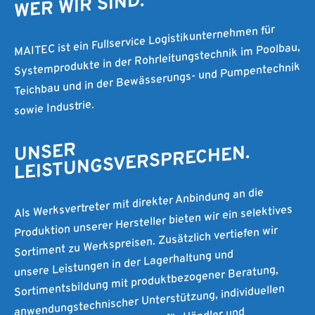
WER WIR SIND.
MAITEC ist ein Fullservice Logistikunternehmen für
Systemprodukte in der Rohrleitungstechnik im Poolbau,
Teichbau und in der Bewässerungs- und Pumpentechnik
sowie Industrie.
UNSER
LEISTUNGSVERSPRECHEN.
Als Werksvertreter mit direkter Anbindung an die
Produktion unserer Hersteller bieten wir ein selektives
Sortiment zu Werkspreisen. Zusätzlich vertiefen wir
unsere Leistungen in der Lagerhaltung und
Sortimentsbildung mit produktbezogener Beratung,
anwendungstechnischer Unterstützung, individuellen