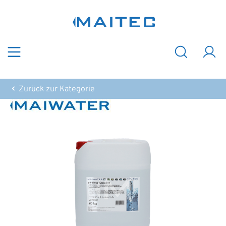
Zum Hauptinhalt springen
Zurück zur Kategorie
Bildergalerie überspringen