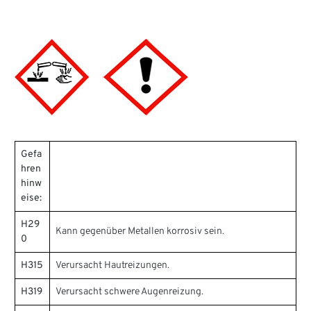
Gefa
hren
hinw
eise:
H29
Kann gegenüber Metallen korrosiv sein.
0
H315
Verursacht Hautreizungen.
H319
Verursacht schwere Augenreizung.