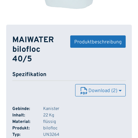
MAIWATER
Produktbeschreibung
bilofloc
40/5
Spezifikation
Download (2)
Gebinde:
Kanister
Inhalt:
22 Kg
Material:
flüssig
Produkt:
bilofloc
Typ:
UN3264