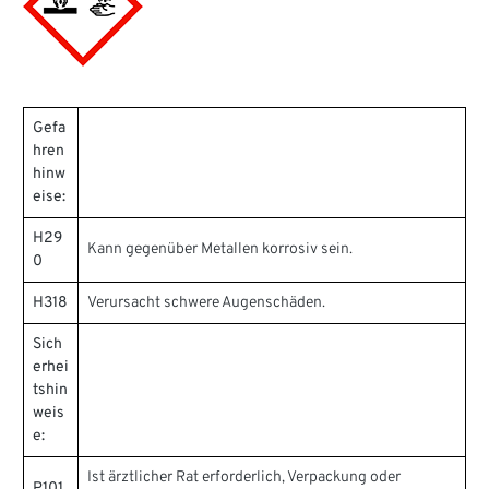
Gefa
hren
hinw
eise:
H29
Kann gegenüber Metallen korrosiv sein.
0
H318
Verursacht schwere Augenschäden.
Sich
erhei
tshin
weis
e:
Ist ärztlicher Rat erforderlich, Verpackung oder
P101