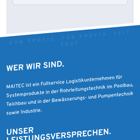
VON PROFIS. FÜR PROFIS. SEIT
2007
WER WIR SIND.
MAITEC ist ein Fullservice Logistikunternehmen für
Systemprodukte in der Rohrleitungstechnik im Poolbau,
Teichbau und in der Bewässerungs- und Pumpentechnik
sowie Industrie.
UNSER
LEISTUNGSVERSPRECHEN.