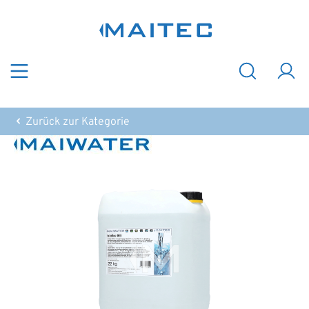
Zum Hauptinhalt springen
Zurück zur Kategorie
Bildergalerie überspringen