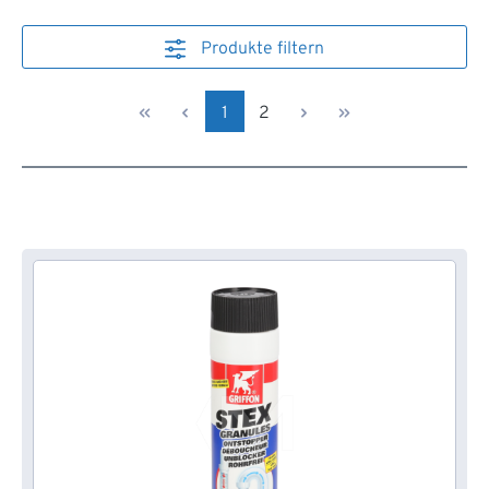
Produkte filtern
Seite
Seite
1
2