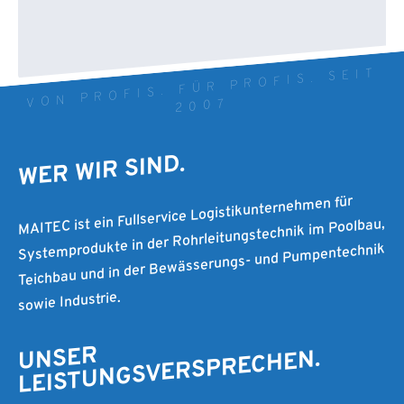
VON PROFIS. FÜR PROFIS. SEIT
2007
WER WIR SIND.
MAITEC ist ein Fullservice Logistikunternehmen für
Systemprodukte in der Rohrleitungstechnik im Poolbau,
Teichbau und in der Bewässerungs- und Pumpentechnik
sowie Industrie.
UNSER
LEISTUNGSVERSPRECHEN.