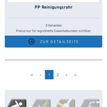
PP Reinigungsrohr
3 Varianten
Preise nur für registrierte Gewerbekunden sichtbar.
ZUR DETAILSEITE
Seite
Seite
1
2