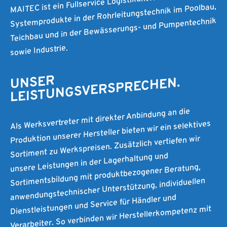
MAITEC ist ein Fullservice Logistikunternehmen für
Systemprodukte in der Rohrleitungstechnik im Poolbau,
Teichbau und in der Bewässerungs- und Pumpentechnik
sowie Industrie.
UNSER
LEISTUNGSVERSPRECHEN.
Als Werksvertreter mit direkter Anbindung an die
Produktion unserer Hersteller bieten wir ein selektives
Sortiment zu Werkspreisen. Zusätzlich vertiefen wir
unsere Leistungen in der Lagerhaltung und
Sortimentsbildung mit produktbezogener Beratung,
anwendungstechnischer Unterstützung, individuellen
Dienstleistungen und Service für Händler und
Verarbeiter. So verbinden wir Herstellerkompetenz mit