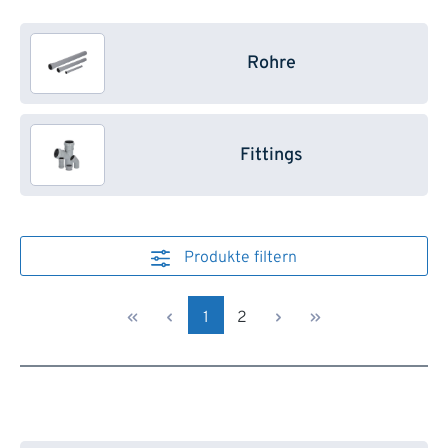
Rohre
Fittings
Produkte filtern
Seite
Seite
1
2