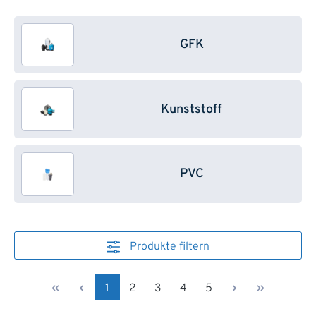
GFK
Kunststoff
PVC
Produkte filtern
Seite
Seite
Seite
Seite
Seite
1
2
3
4
5