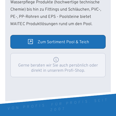
Wasserpflege Produkte (hochwertige technische
Chemie) bis hin zu Fittings und Schläuchen, PVC-,
PE-, PP-Rohren und EPS - Poolsteine bietet
MAITEC Produktlösungen rund um den Pool.
Zum Sortiment Pool & Teich
Gerne beraten wir Sie auch persönlich oder
direkt in unserem Profi-Shop.
VON PROFIS. FÜR PROFIS. SEIT
2007