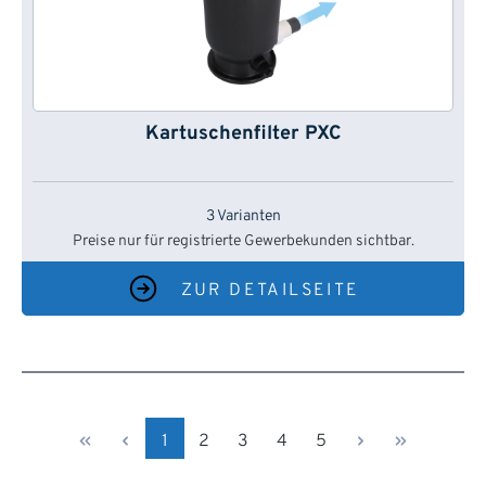
Kartuschenfilter PXC
3 Varianten
Preise nur für registrierte Gewerbekunden sichtbar.
ZUR DETAILSEITE
Seite
Seite
Seite
Seite
Seite
1
2
3
4
5