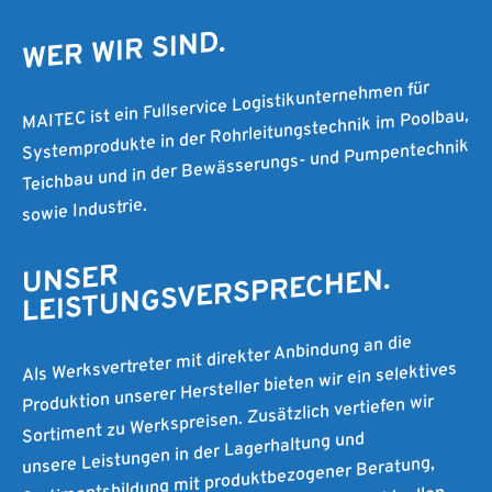
WER WIR SIND.
MAITEC ist ein Fullservice Logistikunternehmen für
Systemprodukte in der Rohrleitungstechnik im Poolbau,
Teichbau und in der Bewässerungs- und Pumpentechnik
sowie Industrie.
UNSER
LEISTUNGSVERSPRECHEN.
Als Werksvertreter mit direkter Anbindung an die
Produktion unserer Hersteller bieten wir ein selektives
Sortiment zu Werkspreisen. Zusätzlich vertiefen wir
unsere Leistungen in der Lagerhaltung und
Sortimentsbildung mit produktbezogener Beratung,