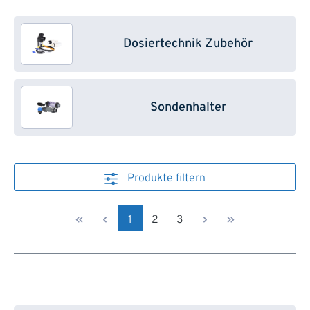
Dosiertechnik Zubehör
Sondenhalter
Produkte filtern
Seite
Seite
Seite
1
2
3