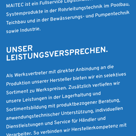
MAITEC ist ein Fullservice Logistikunternehmen für
Systemprodukte in der Rohrleitungstechnik im Poolbau,
Teichbau und in der Bewässerungs- und Pumpentechnik
sowie Industrie.
UNSER
LEISTUNGSVERSPRECHEN.
Als Werksvertreter mit direkter Anbindung an die
Produktion unserer Hersteller bieten wir ein selektives
Sortiment zu Werkspreisen. Zusätzlich vertiefen wir
unsere Leistungen in der Lagerhaltung und
Sortimentsbildung mit produktbezogener Beratung,
anwendungstechnischer Unterstützung, individuellen
Dienstleistungen und Service für Händler und
Verarbeiter. So verbinden wir Herstellerkompetenz mit