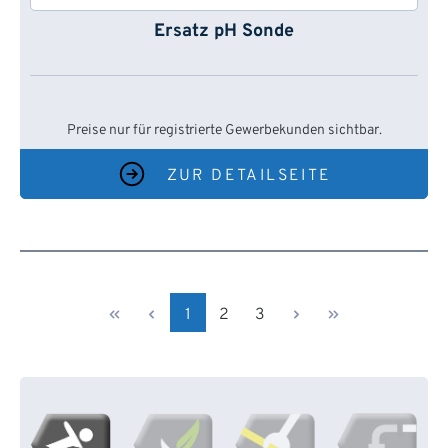
Ersatz pH Sonde
Preise nur für registrierte Gewerbekunden sichtbar.
ZUR DETAILSEITE
Seite
Seite
Seite
1
2
3