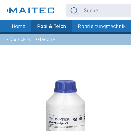
 Hauptinhalt springen
Zur Suche springen
Zur Hauptnavigation springen
Home
Pool & Teich
Rohrleitungstechnik
Zurück zur Kategorie
Bildergalerie überspringen