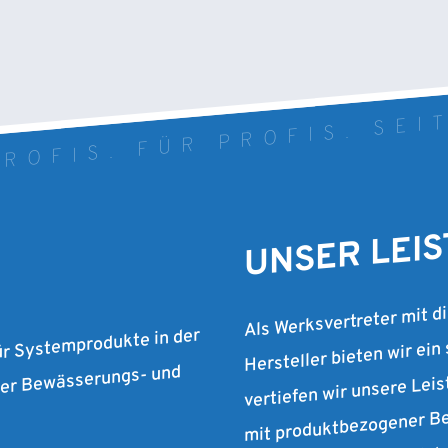
ROFIS. FÜR PROFIS. SEI
UNSER LEI
Als Werksvertreter mit d
Hersteller bieten wir ein
ür Systemprodukte in der
vertiefen wir unsere Lei
 der Bewässerungs- und
mit produktbezogener Be
individuellen Dienstleist