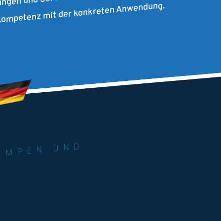
rkompetenz mit der konkreten Anwendung.
RIE. U
M
 PU
ND