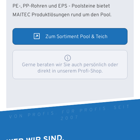
PE-, PP-Rohren und EPS - Poolsteine bietet
MAITEC Produktlösungen rund um den Pool.
Zum Sortiment Pool & Teich
Gerne beraten wir Sie auch persönlich oder
direkt in unserem Profi-Shop.
VON PROFIS. FÜR PROFIS. SEIT
2007