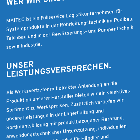
WER WIR SIND.
MAITEC ist ein Fullservice Logistikunternehmen für
Systemprodukte in der Rohrleitungstechnik im Poolbau,
Teichbau und in der Bewässerungs- und Pumpentechnik
sowie Industrie.
UNSER
LEISTUNGSVERSPRECHEN.
Als Werksvertreter mit direkter Anbindung an die
Produktion unserer Hersteller bieten wir ein selektives
Sortiment zu Werkspreisen. Zusätzlich vertiefen wir
unsere Leistungen in der Lagerhaltung und
Sortimentsbildung mit produktbezogener Beratung,
anwendungstechnischer Unterstützung, individuellen