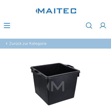
Zum Hauptinhalt springen
Zurück zur Kategorie
Bildergalerie überspringen