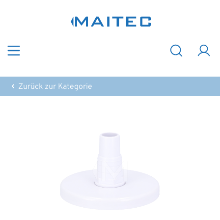
Zum Hauptinhalt springen
Zurück zur Kategorie
Bildergalerie überspringen