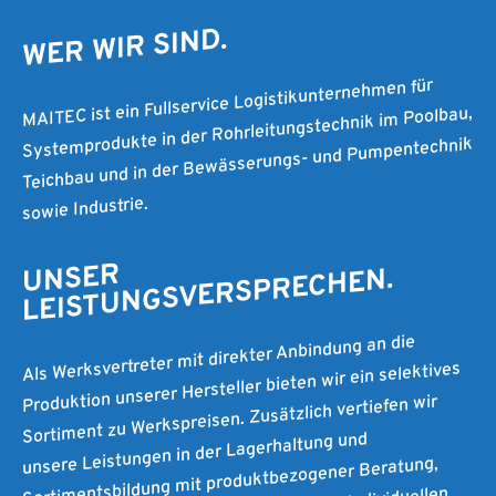
WER WIR SIND.
MAITEC ist ein Fullservice Logistikunternehmen für
Systemprodukte in der Rohrleitungstechnik im Poolbau,
Teichbau und in der Bewässerungs- und Pumpentechnik
sowie Industrie.
UNSER
LEISTUNGSVERSPRECHEN.
Als Werksvertreter mit direkter Anbindung an die
Produktion unserer Hersteller bieten wir ein selektives
Sortiment zu Werkspreisen. Zusätzlich vertiefen wir
unsere Leistungen in der Lagerhaltung und
Sortimentsbildung mit produktbezogener Beratung,