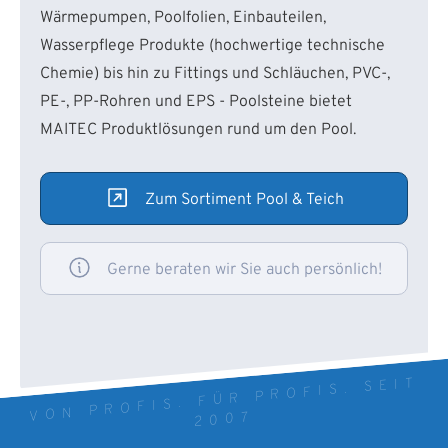
Wärmepumpen, Poolfolien, Einbauteilen,
Wasserpflege Produkte (hochwertige technische
Chemie) bis hin zu Fittings und Schläuchen, PVC-,
PE-, PP-Rohren und EPS - Poolsteine bietet
MAITEC Produktlösungen rund um den Pool.
Zum Sortiment Pool & Teich
Gerne beraten wir Sie auch persönlich!
VON PROFIS. FÜR PROFIS. SEIT
2007