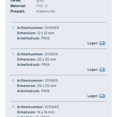
Farbe:
grau
Material:
PVC-U
Produkt:
Klebemuffe
Artikelnummer
Dimension
Arbeitsdruck
Lager
0110659
12 x 12 mm
PN16
0110614
20 x 20 mm
PN16
0110615
25 x 25 mm
PN16
0110645
16 x 16 mm