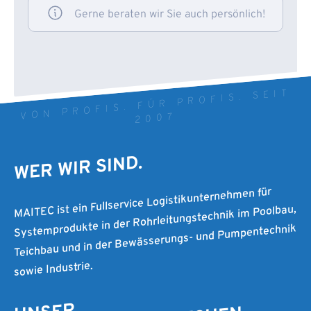
Gerne beraten wir Sie auch persönlich!
VON PROFIS. FÜR PROFIS. SEIT
2007
WER WIR SIND.
MAITEC ist ein Fullservice Logistikunternehmen für
Systemprodukte in der Rohrleitungstechnik im Poolbau,
Teichbau und in der Bewässerungs- und Pumpentechnik
sowie Industrie.