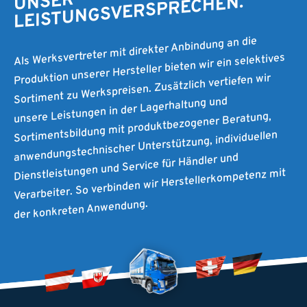
UNSER
LEISTUNGSVERSPRECHEN.
Als Werksvertreter mit direkter Anbindung an die
Produktion unserer Hersteller bieten wir ein selektives
Sortiment zu Werkspreisen. Zusätzlich vertiefen wir
unsere Leistungen in der Lagerhaltung und
Sortimentsbildung mit produktbezogener Beratung,
anwendungstechnischer Unterstützung, individuellen
Dienstleistungen und Service für Händler und
Verarbeiter. So verbinden wir Herstellerkompetenz mit
der konkreten Anwendung.