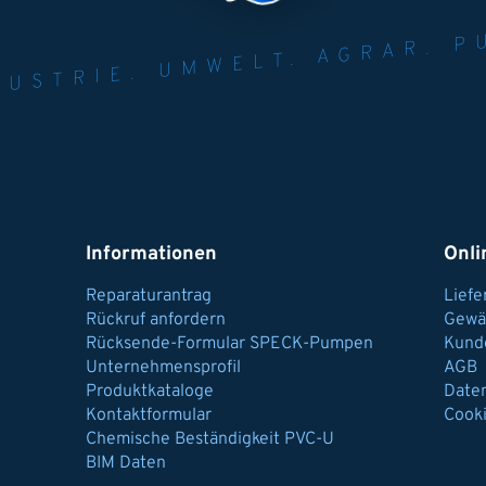
NER FÜR INDUST
AGRAR.
N U
Informationen
Onli
Reparaturantrag
Lief
Rückruf anfordern
Gewä
Rücksende-Formular SPECK-Pumpen
Kund
Unternehmensprofil
AGB
Produktkataloge
Date
Kontaktformular
Cook
Chemische Beständigkeit PVC-U
BIM Daten