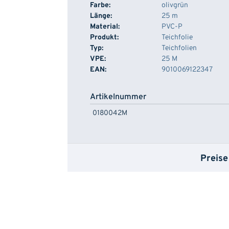
Farbe:
olivgrün
Länge:
25 m
Material:
PVC-P
Produkt:
Teichfolie
Typ:
Teichfolien
VPE:
25 M
EAN:
9010069122347
Artikelnummer
0180042M
Preise