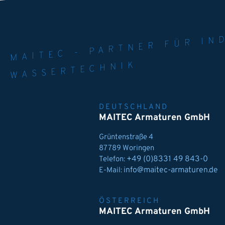
MAITEC - PART
WELT. 
MPE
WASSERTECHNIK
DEUTSCHLAND
MAITEC Armaturen GmbH
Grüntenstraße 4
87789 Woringen
+49 (0)8331 49 843-0
Telefon:
info@maitec-armaturen.de
E-Mail:
ÖSTERREICH
MAITEC Armaturen GmbH