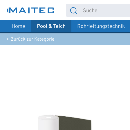
 Hauptinhalt springen
Zur Suche springen
Zur Hauptnavigation springen
Home
Pool & Teich
Rohrleitungstechnik
Zurück zur Kategorie
Bildergalerie überspringen