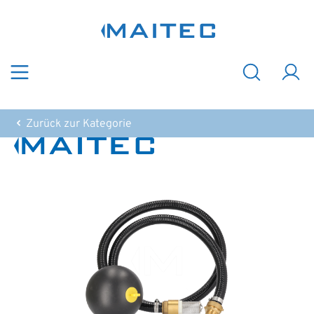
Zum Hauptinhalt springen
Zurück zur Kategorie
Bildergalerie überspringen