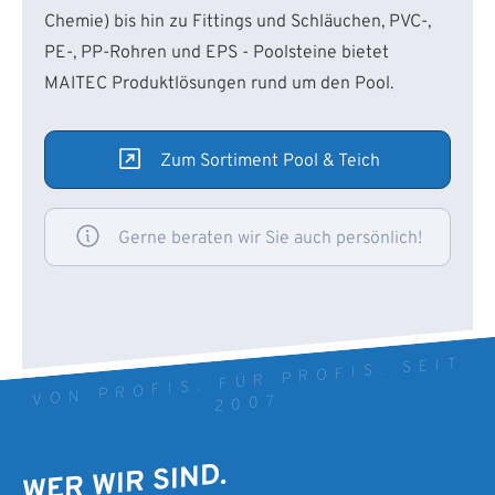
Chemie) bis hin zu Fittings und Schläuchen, PVC-,
PE-, PP-Rohren und EPS - Poolsteine bietet
MAITEC Produktlösungen rund um den Pool.
Zum Sortiment Pool & Teich
Gerne beraten wir Sie auch persönlich!
VON PROFIS. FÜR PROFIS. SEIT
2007
WER WIR SIND.