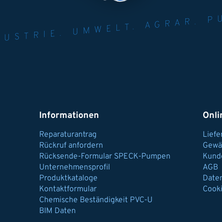
NER FÜR INDUST
AGRAR.
N U
Informationen
Onli
Reparaturantrag
Lief
Rückruf anfordern
Gewä
Rücksende-Formular SPECK-Pumpen
Kund
Unternehmensprofil
AGB
Produktkataloge
Date
Kontaktformular
Cook
Chemische Beständigkeit PVC-U
BIM Daten