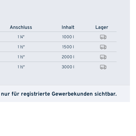
Anschluss
Inhalt
Lager
1 ¼"
1000 l
1 ½"
1500 l
1 ½"
2000 l
1 ½"
3000 l
 nur für registrierte Gewerbekunden sichtbar.