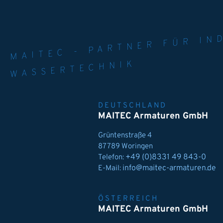
MAITEC - PART
WELT. 
MPE
WASSERTECHNIK
DEUTSCHLAND
MAITEC Armaturen GmbH
Grüntenstraße 4
87789 Woringen
+49 (0)8331 49 843-0
Telefon:
info@maitec-armaturen.de
E-Mail:
ÖSTERREICH
MAITEC Armaturen GmbH