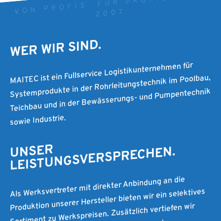
VON PROFIS. FÜR PROFIS. SEIT
2007
WER WIR SIND.
MAITEC ist ein Fullservice Logistikunternehmen für
Systemprodukte in der Rohrleitungstechnik im Poolbau,
Teichbau und in der Bewässerungs- und Pumpentechnik
sowie Industrie.
UNSER
LEISTUNGSVERSPRECHEN.
Als Werksvertreter mit direkter Anbindung an die
Produktion unserer Hersteller bieten wir ein selektives
Sortiment zu Werkspreisen. Zusätzlich vertiefen wir