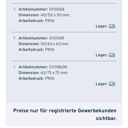
Artikelnummer
Dimension
Arbeitsdruck
Lager
0110068
40/50 x 50 mm
PN16
0110069
50/63 x 63 mm
PN16
0110862M
63/75 x 75 mm
PN16
Preise nur für registrierte Gewerbekunden
sichtbar.