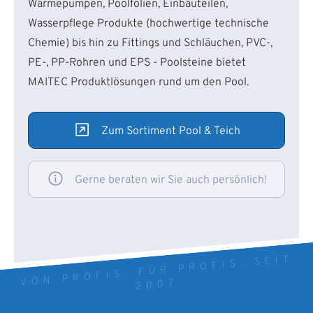
Wärmepumpen, Poolfolien, Einbauteilen,
Wasserpflege Produkte (hochwertige technische
Chemie) bis hin zu Fittings und Schläuchen, PVC-,
PE-, PP-Rohren und EPS - Poolsteine bietet
MAITEC Produktlösungen rund um den Pool.
Zum Sortiment Pool & Teich
Gerne beraten wir Sie auch persönlich!
VON PROFIS. FÜR PROFIS. SEIT
2007