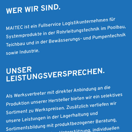
WER WIR SIND.
MAITEC ist ein Fullservice Logistikunternehmen für
Systemprodukte in der Rohrleitungstechnik im Poolbau,
Teichbau und in der Bewässerungs- und Pumpentechnik
sowie Industrie.
UNSER
LEISTUNGSVERSPRECHEN.
Als Werksvertreter mit direkter Anbindung an die
Produktion unserer Hersteller bieten wir ein selektives
Sortiment zu Werkspreisen. Zusätzlich vertiefen wir
unsere Leistungen in der Lagerhaltung und
Sortimentsbildung mit produktbezogener Beratung,