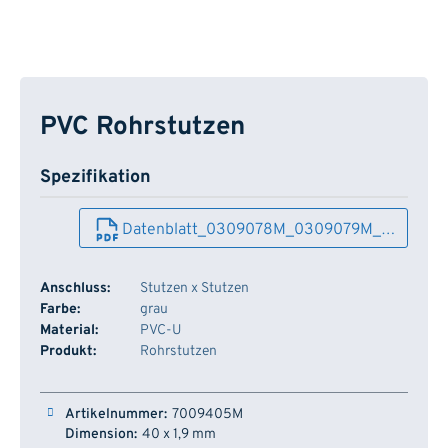
PVC Rohrstutzen
Spezifikation
Datenblatt_0309078M_0309079M_…
Anschluss:
Stutzen x Stutzen
Farbe:
grau
Material:
PVC-U
Produkt:
Rohrstutzen
Artikelnummer
Dimension
Länge
Lager
7009405M
40 x 1,9 mm