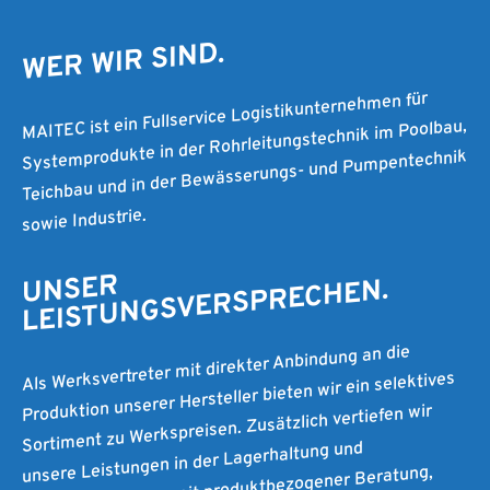
WER WIR SIND.
MAITEC ist ein Fullservice Logistikunternehmen für
Systemprodukte in der Rohrleitungstechnik im Poolbau,
Teichbau und in der Bewässerungs- und Pumpentechnik
sowie Industrie.
UNSER
LEISTUNGSVERSPRECHEN.
Als Werksvertreter mit direkter Anbindung an die
Produktion unserer Hersteller bieten wir ein selektives
Sortiment zu Werkspreisen. Zusätzlich vertiefen wir
unsere Leistungen in der Lagerhaltung und