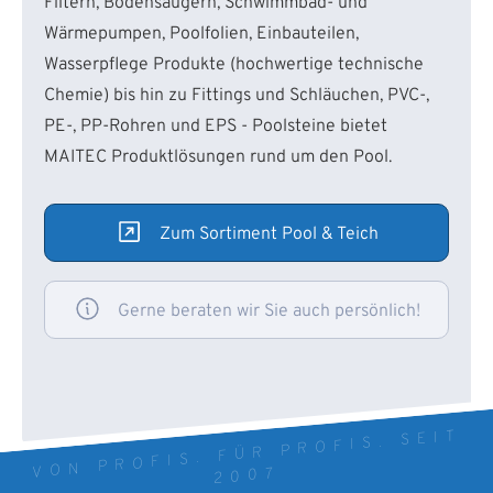
Filtern, Bodensaugern, Schwimmbad- und
Wärmepumpen, Poolfolien, Einbauteilen,
Wasserpflege Produkte (hochwertige technische
Chemie) bis hin zu Fittings und Schläuchen, PVC-,
PE-, PP-Rohren und EPS - Poolsteine bietet
MAITEC Produktlösungen rund um den Pool.
Zum Sortiment Pool & Teich
Gerne beraten wir Sie auch persönlich!
VON PROFIS. FÜR PROFIS. SEIT
2007