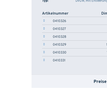
Typ:
DVGW, mit Entleerun
Artikelnummer
Di
0410326
0410327
0410328
0410329
0410330
0410331
Preise