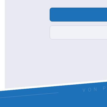
VON P