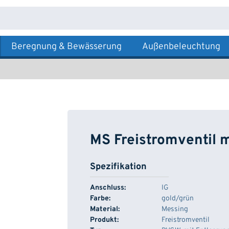
Beregnung & Bewässerung
Außenbeleuchtung
MS Freistromventil 
Spezifikation
Anschluss:
IG
Farbe:
gold/grün
Material:
Messing
Produkt:
Freistromventil