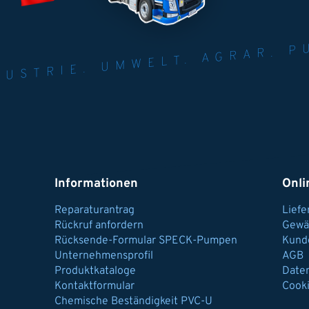
NER FÜR INDUST
AGRAR.
N U
Informationen
Onli
Reparaturantrag
Lief
Rückruf anfordern
Gewä
Rücksende-Formular SPECK-Pumpen
Kund
Unternehmensprofil
AGB
Produktkataloge
Date
Kontaktformular
Cook
Chemische Beständigkeit PVC-U