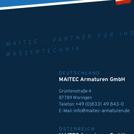
MAITEC - PART
WELT. 
MPE
WASSERTECHNIK
DEUTSCHLAND
MAITEC Armaturen GmbH
Grüntenstraße 4
87789 Woringen
+49 (0)8331 49 843-0
Telefon:
info@maitec-armaturen.de
E-Mail:
ÖSTERREICH