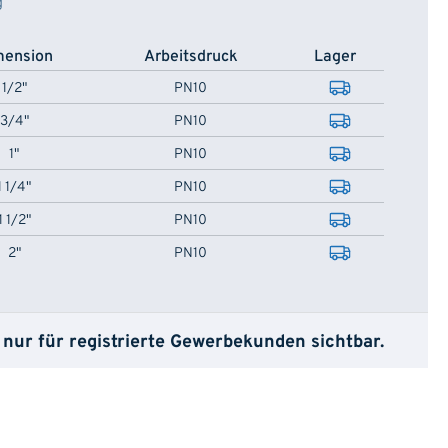
g
mension
Arbeitsdruck
Lager
1/2"
PN10
3/4"
PN10
1"
PN10
1 1/4"
PN10
1 1/2"
PN10
2"
PN10
 nur für registrierte Gewerbekunden sichtbar.