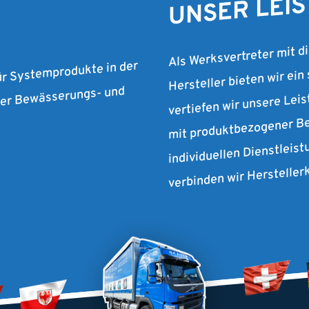
UNSER LEI
Als Werksvertreter mit d
Hersteller bieten wir ein
ür Systemprodukte in der
vertiefen wir unsere Lei
 der Bewässerungs- und
mit produktbezogener Be
individuellen Dienstleist
verbinden wir Herstelle