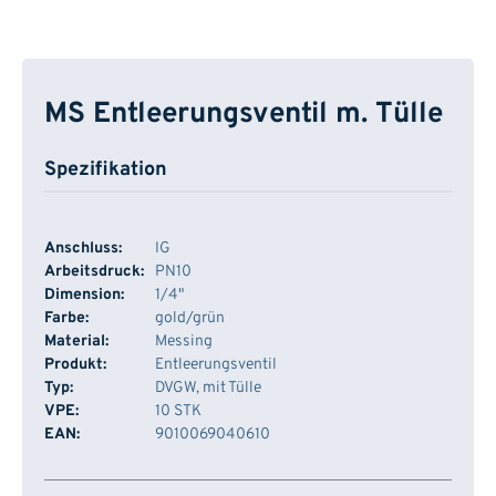
MS Entleerungsventil m. Tülle
Spezifikation
Anschluss:
IG
Arbeitsdruck:
PN10
Dimension:
1/4"
Farbe:
gold/grün
Material:
Messing
Produkt:
Entleerungsventil
Typ:
DVGW, mit Tülle
VPE:
10 STK
EAN:
9010069040610
Artikelnummer
Lager