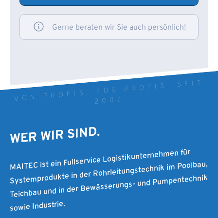
Gerne beraten wir Sie auch persönlich!
VON PROFIS. FÜR PROFIS. SEIT
2007
WER WIR SIND.
MAITEC ist ein Fullservice Logistikunternehmen für
Systemprodukte in der Rohrleitungstechnik im Poolbau,
Teichbau und in der Bewässerungs- und Pumpentechnik
sowie Industrie.