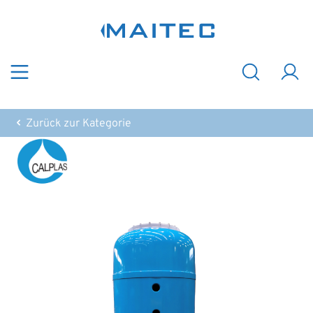
Zum Hauptinhalt springen
Zurück zur Kategorie
Bildergalerie überspringen