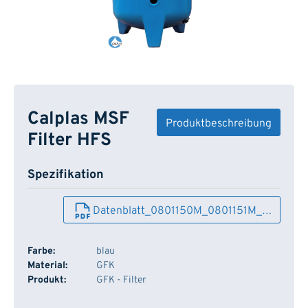
Calplas MSF
Produktbeschreibung
Filter HFS
Spezifikation
Datenblatt_0801150M_0801151M_…
Farbe:
blau
Material:
GFK
Produkt:
GFK - Filter