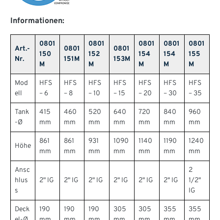
Informationen:
0801
0801
0801
0801
0801
Art.-
0801
0801
150
152
154
154
155
Nr.
151M
153M
M
M
M
M
M
Mod
HFS
HFS
HFS
HFS
HFS
HFS
HFS
ell
– 6
– 8
– 10
– 15
– 20
– 30
– 35
Tank
415
460
520
640
720
840
960
-Ø
mm
mm
mm
mm
mm
mm
mm
861
861
931
1090
1140
1190
1240
Höhe
mm
mm
mm
mm
mm
mm
mm
Ansc
2
hlus
2" IG
2" IG
2" IG
2" IG
2" IG
2" IG
1/2"
s
IG
Deck
190
190
190
305
305
355
355
el-Ø
mm
mm
mm
mm
mm
mm
mm