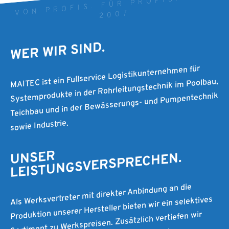
VON PROFIS. FÜR PROFIS. SEIT
2007
WER WIR SIND.
MAITEC ist ein Fullservice Logistikunternehmen für
Systemprodukte in der Rohrleitungstechnik im Poolbau,
Teichbau und in der Bewässerungs- und Pumpentechnik
sowie Industrie.
UNSER
LEISTUNGSVERSPRECHEN.
Als Werksvertreter mit direkter Anbindung an die
Produktion unserer Hersteller bieten wir ein selektives
Sortiment zu Werkspreisen. Zusätzlich vertiefen wir