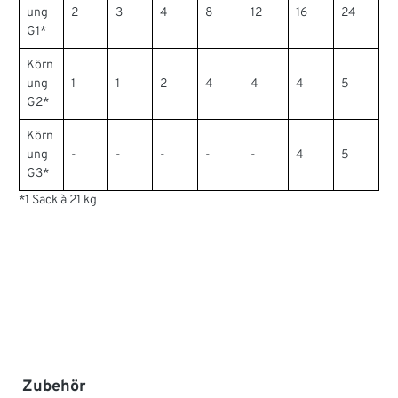
ung
2
3
4
8
12
16
24
G1*
Körn
ung
1
1
2
4
4
4
5
G2*
Körn
ung
-
-
-
-
-
4
5
G3*
*1 Sack à 21 kg
Produktgalerie überspringen
Zubehör