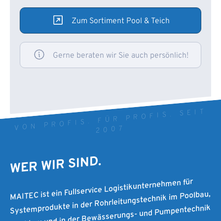
Zum Sortiment Pool & Teich
Gerne beraten wir Sie auch persönlich!
VON PROFIS. FÜR PROFIS. SEIT
2007
WER WIR SIND.
MAITEC ist ein Fullservice Logistikunternehmen für
Systemprodukte in der Rohrleitungstechnik im Poolbau,
Teichbau und in der Bewässerungs- und Pumpentechnik