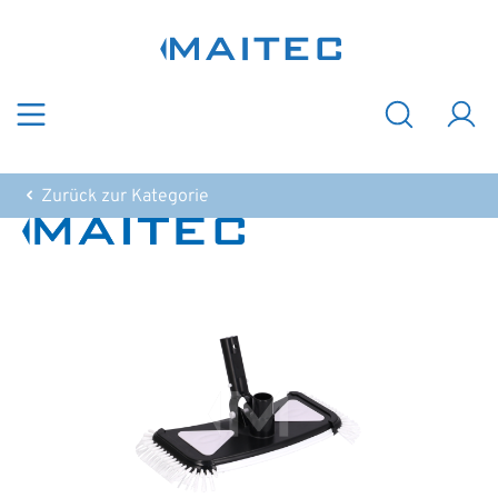
Zum Hauptinhalt springen
Zurück zur Kategorie
Bildergalerie überspringen