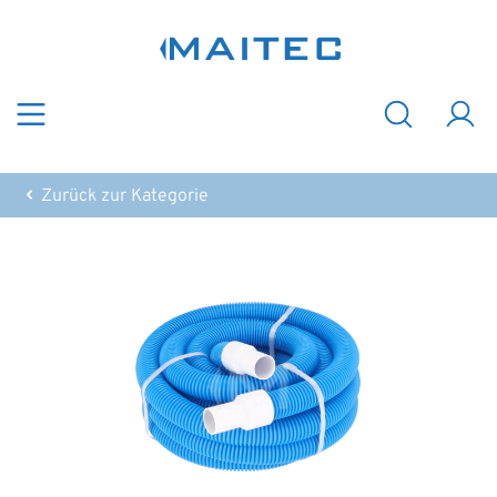
Zum Hauptinhalt springen
Zurück zur Kategorie
Bildergalerie überspringen