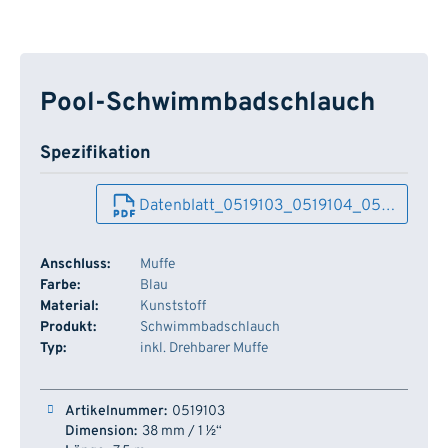
Pool-Schwimmbadschlauch
Spezifikation
Datenblatt_0519103_0519104_05…
Anschluss:
Muffe
Farbe:
Blau
Material:
Kunststoff
Produkt:
Schwimmbadschlauch
Typ:
inkl. Drehbarer Muffe
Artikelnummer
Dimension
Länge
Lager
0519103
38 mm / 1 ½“