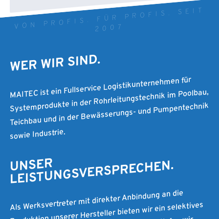
VON PROFIS. FÜR PROFIS. SEIT
2007
WER WIR SIND.
MAITEC ist ein Fullservice Logistikunternehmen für
Systemprodukte in der Rohrleitungstechnik im Poolbau,
Teichbau und in der Bewässerungs- und Pumpentechnik
sowie Industrie.
UNSER
LEISTUNGSVERSPRECHEN.
Als Werksvertreter mit direkter Anbindung an die
Produktion unserer Hersteller bieten wir ein selektives