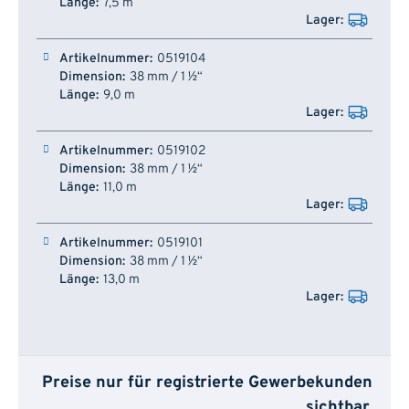
7,5 m
0519104
38 mm / 1 ½“
9,0 m
0519102
38 mm / 1 ½“
11,0 m
0519101
38 mm / 1 ½“
13,0 m
Preise nur für registrierte Gewerbekunden
sichtbar.