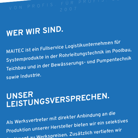
VON PROFIS. FÜR PROFIS. SEIT
2007
WER WIR SIND.
MAITEC ist ein Fullservice Logistikunternehmen für
Systemprodukte in der Rohrleitungstechnik im Poolbau,
Teichbau und in der Bewässerungs- und Pumpentechnik
sowie Industrie.
UNSER
LEISTUNGSVERSPRECHEN.
Als Werksvertreter mit direkter Anbindung an die
Produktion unserer Hersteller bieten wir ein selektives
Sortiment zu Werkspreisen. Zusätzlich vertiefen wir