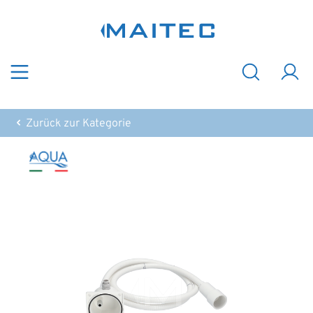
Zum Hauptinhalt springen
Zurück zur Kategorie
Bildergalerie überspringen