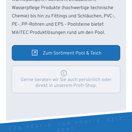
Wasserpflege Produkte (hochwertige technische
Chemie) bis hin zu Fittings und Schläuchen, PVC-,
PE-, PP-Rohren und EPS - Poolsteine bietet
MAITEC Produktlösungen rund um den Pool.
Zum Sortiment Pool & Teich
Gerne beraten wir Sie auch persönlich oder
direkt in unserem Profi-Shop.
VON PROFIS. FÜR PROFIS. SEIT
2007