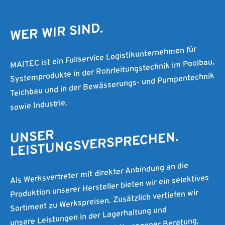
WER WIR SIND.
MAITEC ist ein Fullservice Logistikunternehmen für
Systemprodukte in der Rohrleitungstechnik im Poolbau,
Teichbau und in der Bewässerungs- und Pumpentechnik
sowie Industrie.
UNSER
LEISTUNGSVERSPRECHEN.
Als Werksvertreter mit direkter Anbindung an die
Produktion unserer Hersteller bieten wir ein selektives
Sortiment zu Werkspreisen. Zusätzlich vertiefen wir
unsere Leistungen in der Lagerhaltung und