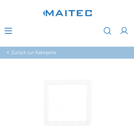
Zum Hauptinhalt springen
Zurück zur Kategorie
Bildergalerie überspringen