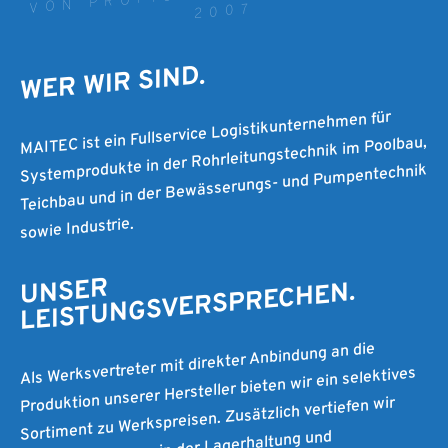
2007
WER WIR SIND.
MAITEC ist ein Fullservice Logistikunternehmen für
Systemprodukte in der Rohrleitungstechnik im Poolbau,
Teichbau und in der Bewässerungs- und Pumpentechnik
sowie Industrie.
UNSER
LEISTUNGSVERSPRECHEN.
Als Werksvertreter mit direkter Anbindung an die
Produktion unserer Hersteller bieten wir ein selektives
Sortiment zu Werkspreisen. Zusätzlich vertiefen wir