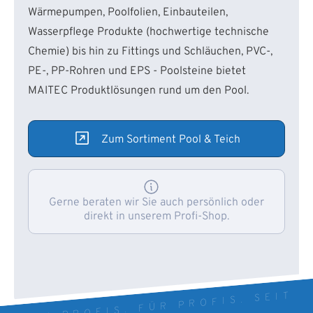
Wärmepumpen, Poolfolien, Einbauteilen,
Wasserpflege Produkte (hochwertige technische
Chemie) bis hin zu Fittings und Schläuchen, PVC-,
PE-, PP-Rohren und EPS - Poolsteine bietet
MAITEC Produktlösungen rund um den Pool.
Zum Sortiment Pool & Teich
Gerne beraten wir Sie auch persönlich oder
direkt in unserem Profi-Shop.
VON PROFIS. FÜR PROFIS. SEIT