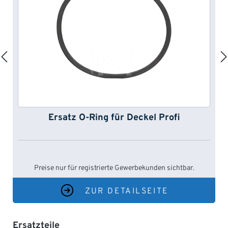
Ersatz O-Ring für Deckel Profi
Preise nur für registrierte Gewerbekunden sichtbar.
ZUR DETAILSEITE
Produktgalerie überspringen
Ersatzteile