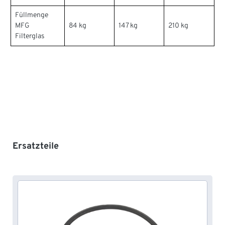
Füllmenge
MFG
84 kg
147 kg
210 kg
Filterglas
Produktgalerie überspringen
Ersatzteile