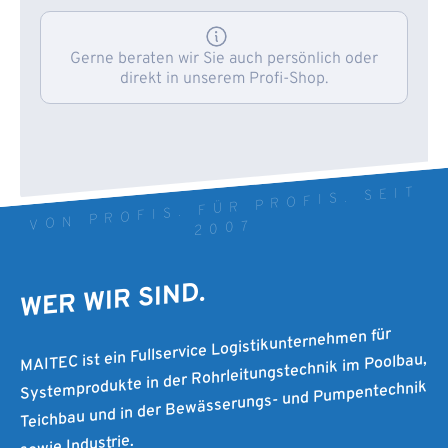
Gerne beraten wir Sie auch persönlich oder
direkt in unserem Profi-Shop.
VON PROFIS. FÜR PROFIS. SEIT
2007
WER WIR SIND.
MAITEC ist ein Fullservice Logistikunternehmen für
Systemprodukte in der Rohrleitungstechnik im Poolbau,
Teichbau und in der Bewässerungs- und Pumpentechnik
sowie Industrie.