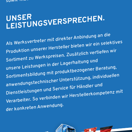
UNSER
LEISTUNGSVERSPRECHEN.
Als Werksvertreter mit direkter Anbindung an die
Produktion unserer Hersteller bieten wir ein selektives
Sortiment zu Werkspreisen. Zusätzlich vertiefen wir
unsere Leistungen in der Lagerhaltung und
Sortimentsbildung mit produktbezogener Beratung,
anwendungstechnischer Unterstützung, individuellen
Dienstleistungen und Service für Händler und
Verarbeiter. So verbinden wir Herstellerkompetenz mit
der konkreten Anwendung.