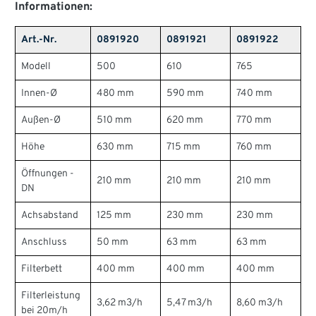
Informationen:
Art.-Nr.
0891920
0891921
0891922
Modell
500
610
765
Innen-Ø
480 mm
590 mm
740 mm
Außen-Ø
510 mm
620 mm
770 mm
Höhe
630 mm
715 mm
760 mm
Öffnungen -
210 mm
210 mm
210 mm
DN
Achsabstand
125 mm
230 mm
230 mm
Anschluss
50 mm
63 mm
63 mm
Filterbett
400 mm
400 mm
400 mm
Filterleistung
3,62 m3/h
5,47 m3/h
8,60 m3/h
bei 20m/h