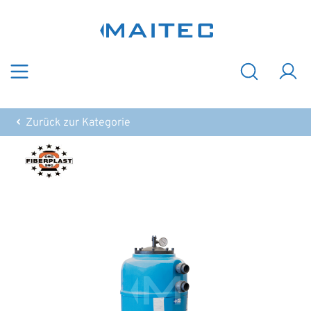
Zum Hauptinhalt springen
Zurück zur Kategorie
Bildergalerie überspringen