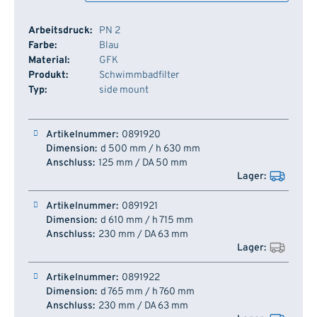
Arbeitsdruck:
PN 2
Farbe:
Blau
Material:
GFK
Produkt:
Schwimmbadfilter
Typ:
side mount
Artikelnummer
Dimension
Anschluss
Lager
0891920
d 500 mm / h 630 mm
125 mm / DA 50 mm
0891921
d 610 mm / h 715 mm
230 mm / DA 63 mm
0891922
d 765 mm / h 760 mm
230 mm / DA 63 mm