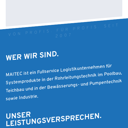
VON PROFIS. FÜR PROFIS. SEIT
2007
WER WIR SIND.
MAITEC ist ein Fullservice Logistikunternehmen für
Systemprodukte in der Rohrleitungstechnik im Poolbau,
Teichbau und in der Bewässerungs- und Pumpentechnik
sowie Industrie.
UNSER
LEISTUNGSVERSPRECHEN.