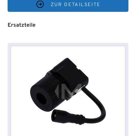
ZUR DETAILSEITE
Produktgalerie überspringen
Ersatzteile