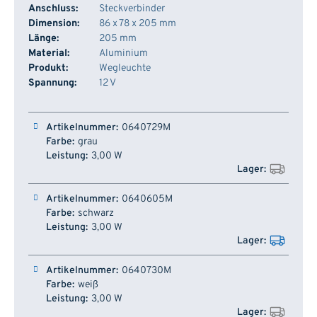
Anschluss:
Steckverbinder
Dimension:
86 x 78 x 205 mm
Länge:
205 mm
Material:
Aluminium
Produkt:
Wegleuchte
Spannung:
12 V
Artikelnummer
Farbe
Leistung
Lager
0640729M
grau
3,00 W
0640605M
schwarz
3,00 W
0640730M
weiß
3,00 W