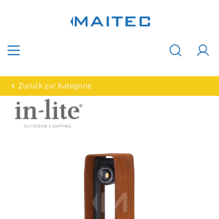
Zum Hauptinhalt springen
Zurück zur Kategorie
Bildergalerie überspringen