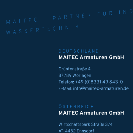
MAITEC - PART
WELT. 
MPE
WASSERTECHNIK
DEUTSCHLAND
MAITEC Armaturen GmbH
Grüntenstraße 4
87789 Woringen
+49 (0)8331 49 843-0
Telefon:
info@maitec-armaturen.de
E-Mail:
ÖSTERREICH
MAITEC Armaturen GmbH
Wirtschaftspark Straße 3/4
AT-4482 Ennsdorf