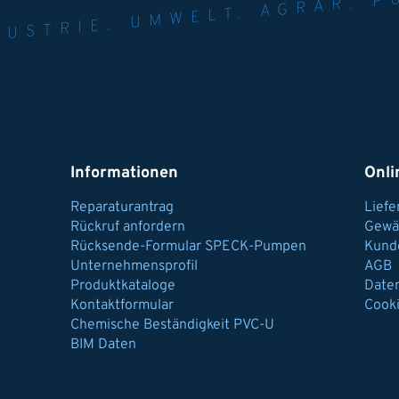
NER FÜR INDUST
AGRAR.
N U
Informationen
Onli
Reparaturantrag
Lief
Rückruf anfordern
Gewä
Rücksende-Formular SPECK-Pumpen
Kund
Unternehmensprofil
AGB
Produktkataloge
Date
Kontaktformular
Cook
Chemische Beständigkeit PVC-U
BIM Daten