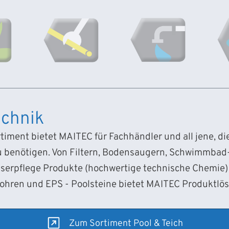
chnik
iment bietet MAITEC für Fachhändler und all jene, d
 benötigen. Von Filtern, Bodensaugern, Schwimmba
sserpflege Produkte (hochwertige technische Chemie) 
Rohren und EPS - Poolsteine bietet MAITEC Produktlö
Zum Sortiment Pool & Teich