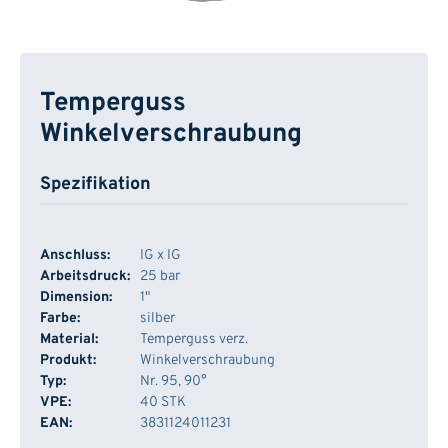
Temperguss
Winkelverschraubung
Spezifikation
Anschluss:
IG x IG
Arbeitsdruck:
25 bar
Dimension:
1"
Farbe:
silber
Material:
Temperguss verz.
Produkt:
Winkelverschraubung
Typ:
Nr. 95, 90°
VPE:
40 STK
EAN:
3831124011231