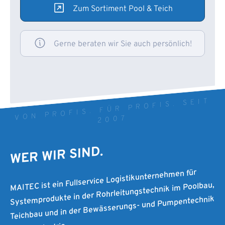
Zum Sortiment Pool & Teich
Gerne beraten wir Sie auch persönlich!
VON PROFIS. FÜR PROFIS. SEIT
2007
WER WIR SIND.
MAITEC ist ein Fullservice Logistikunternehmen für
Systemprodukte in der Rohrleitungstechnik im Poolbau,
Teichbau und in der Bewässerungs- und Pumpentechnik