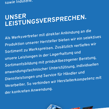
sowie Industrie.
UNSER
LEISTUNGSVERSPRECHEN.
Als Werksvertreter mit direkter Anbindung an die
Produktion unserer Hersteller bieten wir ein selektives
Sortiment zu Werkspreisen. Zusätzlich vertiefen wir
unsere Leistungen in der Lagerhaltung und
Sortimentsbildung mit produktbezogener Beratung,
anwendungstechnischer Unterstützung, individuellen
Dienstleistungen und Service für Händler und
Verarbeiter. So verbinden wir Herstellerkompetenz mit
der konkreten Anwendung.