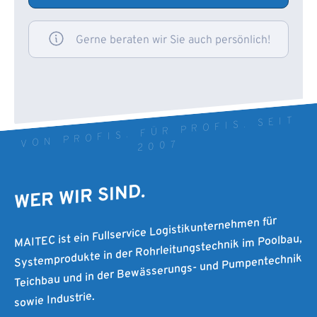
Gerne beraten wir Sie auch persönlich!
VON PROFIS. FÜR PROFIS. SEIT
2007
WER WIR SIND.
MAITEC ist ein Fullservice Logistikunternehmen für
Systemprodukte in der Rohrleitungstechnik im Poolbau,
Teichbau und in der Bewässerungs- und Pumpentechnik
sowie Industrie.