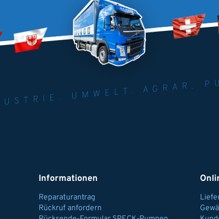
NER FÜR INDUST
AGRAR.
N U
Informationen
Onli
Reparaturantrag
Lief
Rückruf anfordern
Gewä