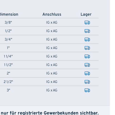
Dimension
Anschluss
Lager
3/8"
IG x AG
1/2"
IG x AG
3/4"
IG x AG
1"
IG x AG
1 1/4"
IG x AG
1 1/2"
IG x AG
2"
IG x AG
2 1/2"
IG x AG
3"
IG x AG
 nur für registrierte Gewerbekunden sichtbar.