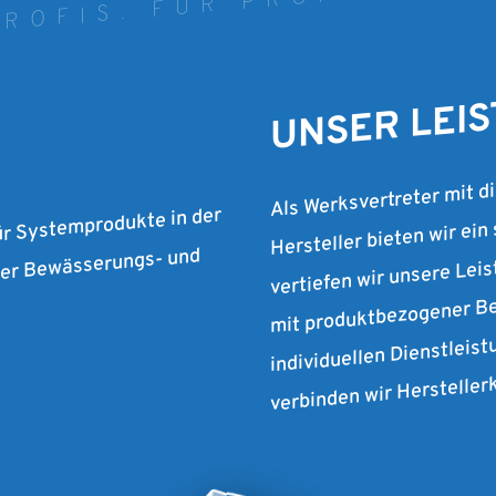
ROFIS. FÜR PROFIS. SEI
UNSER LEI
Als Werksvertreter mit d
Hersteller bieten wir ein
ür Systemprodukte in der
vertiefen wir unsere Lei
 der Bewässerungs- und
mit produktbezogener Be
individuellen Dienstleist
verbinden wir Herstelle