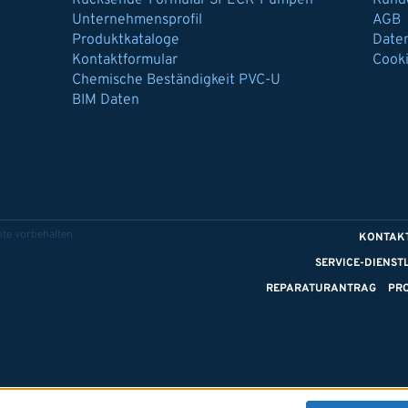
Rücksende-Formular SPECK-Pumpen
Kund
Unternehmensprofil
AGB
Produktkataloge
Date
Kontaktformular
Cook
Chemische Beständigkeit PVC-U
BIM Daten
te vorbehalten
KONTAK
SERVICE-DIENST
REPARATURANTRAG
PR