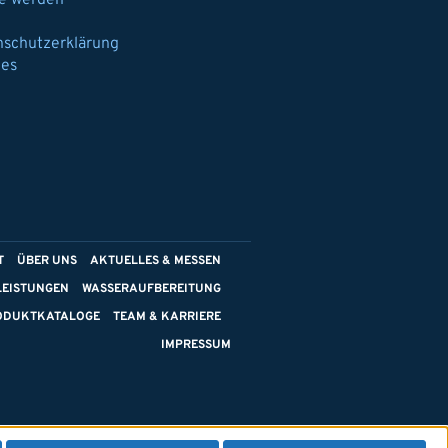
e werden
nschutzerklärung
ies
T
ÜBER UNS
AKTUELLES & MESSEN
LEISTUNGEN
WASSERAUFBEREITUNG
ODUKTKATALOGE
TEAM & KARRIERE
IMPRESSUM