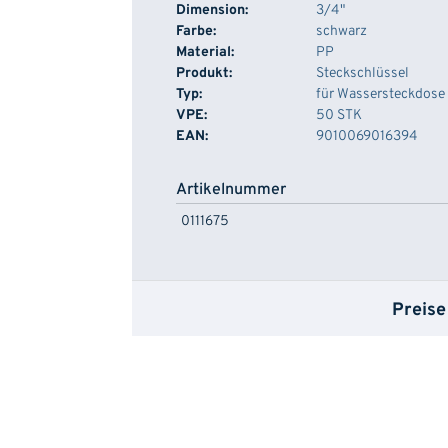
Dimension:
3/4"
Farbe:
schwarz
Material:
PP
Produkt:
Steckschlüssel
Typ:
für Wassersteckdose
VPE:
50 STK
EAN:
9010069016394
Artikelnummer
0111675
Preise