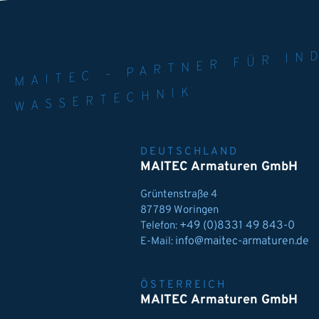
MAITEC - PART
WELT. 
MPE
WASSERTECHNIK
DEUTSCHLAND
MAITEC Armaturen GmbH
Grüntenstraße 4
87789 Woringen
+49 (0)8331 49 843-0
Telefon:
info@maitec-armaturen.de
E-Mail:
ÖSTERREICH
MAITEC Armaturen GmbH