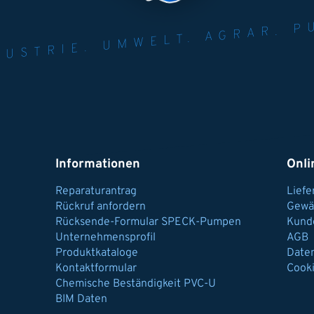
NER FÜR INDUST
AGRAR.
N U
Informationen
Onli
Reparaturantrag
Lief
Rückruf anfordern
Gewä
Rücksende-Formular SPECK-Pumpen
Kund
Unternehmensprofil
AGB
Produktkataloge
Date
Kontaktformular
Cook
Chemische Beständigkeit PVC-U
BIM Daten