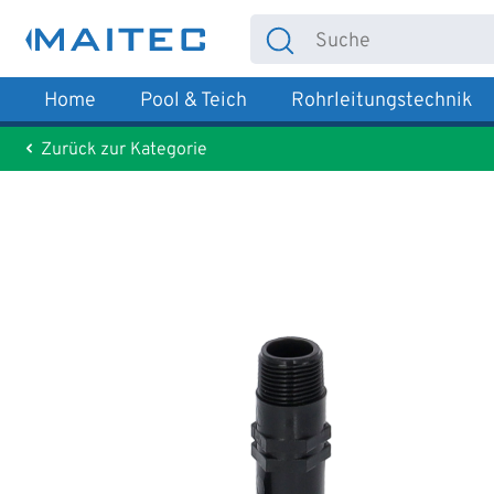
 Hauptinhalt springen
Zur Suche springen
Zur Hauptnavigation springen
Home
Pool & Teich
Rohrleitungstechnik
Zurück zur Kategorie
Bildergalerie überspringen