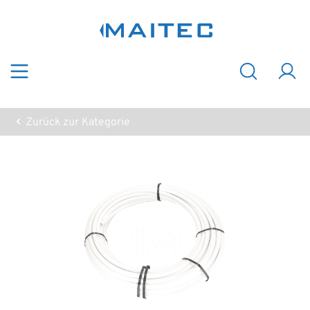
Zum Hauptinhalt springen
Zurück zur Kategorie
Bildergalerie überspringen