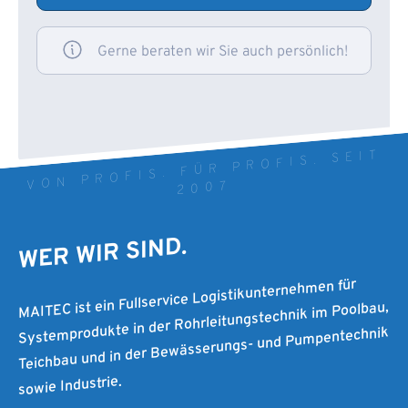
Gerne beraten wir Sie auch persönlich!
VON PROFIS. FÜR PROFIS. SEIT
2007
WER WIR SIND.
MAITEC ist ein Fullservice Logistikunternehmen für
Systemprodukte in der Rohrleitungstechnik im Poolbau,
Teichbau und in der Bewässerungs- und Pumpentechnik
sowie Industrie.