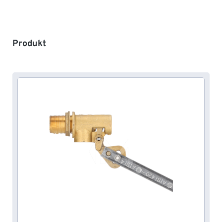
Produktgalerie überspringen
Produkt