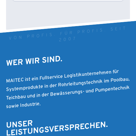
VON PROFIS. FÜR PROFIS. SEIT
2007
WER WIR SIND.
MAITEC ist ein Fullservice Logistikunternehmen für
Systemprodukte in der Rohrleitungstechnik im Poolbau,
Teichbau und in der Bewässerungs- und Pumpentechnik
sowie Industrie.
UNSER
LEISTUNGSVERSPRECHEN.