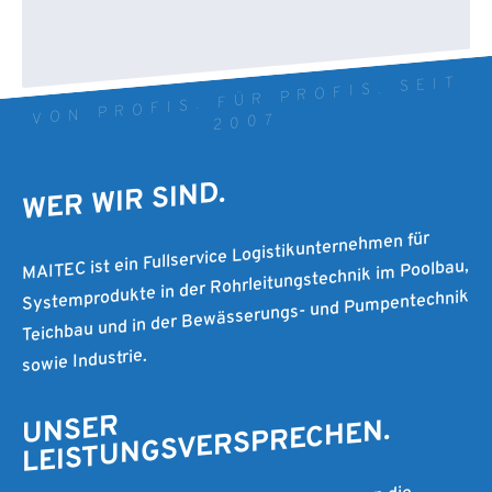
VON PROFIS. FÜR PROFIS. SEIT
2007
WER WIR SIND.
MAITEC ist ein Fullservice Logistikunternehmen für
Systemprodukte in der Rohrleitungstechnik im Poolbau,
Teichbau und in der Bewässerungs- und Pumpentechnik
sowie Industrie.
UNSER
LEISTUNGSVERSPRECHEN.