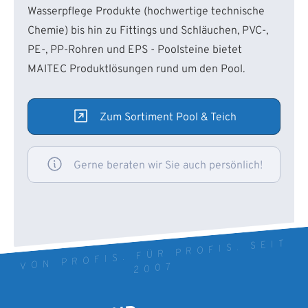
Wasserpflege Produkte (hochwertige technische
Chemie) bis hin zu Fittings und Schläuchen, PVC-,
PE-, PP-Rohren und EPS - Poolsteine bietet
MAITEC Produktlösungen rund um den Pool.
Zum Sortiment Pool & Teich
Gerne beraten wir Sie auch persönlich!
VON PROFIS. FÜR PROFIS. SEIT
2007