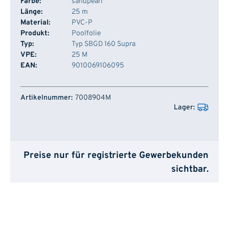
Farbe:
sandpearl
Länge:
25 m
Material:
PVC-P
Produkt:
Poolfolie
Typ:
Typ SBGD 160 Supra
VPE:
25 M
EAN:
9010069106095
Artikelnummer
Lager
7008904M
Preise nur für registrierte Gewerbekunden
sichtbar.