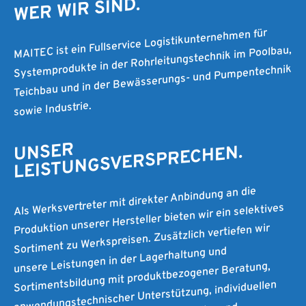
WER WIR SIND.
MAITEC ist ein Fullservice Logistikunternehmen für
Systemprodukte in der Rohrleitungstechnik im Poolbau,
Teichbau und in der Bewässerungs- und Pumpentechnik
sowie Industrie.
UNSER
LEISTUNGSVERSPRECHEN.
Als Werksvertreter mit direkter Anbindung an die
Produktion unserer Hersteller bieten wir ein selektives
Sortiment zu Werkspreisen. Zusätzlich vertiefen wir
unsere Leistungen in der Lagerhaltung und
Sortimentsbildung mit produktbezogener Beratung,
anwendungstechnischer Unterstützung, individuellen