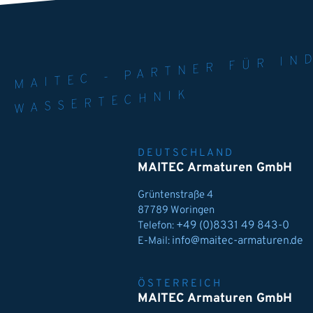
MAITEC - PART
WELT. 
MPE
WASSERTECHNIK
DEUTSCHLAND
MAITEC Armaturen GmbH
Grüntenstraße 4
87789 Woringen
+49 (0)8331 49 843-0
Telefon:
info@maitec-armaturen.de
E-Mail:
ÖSTERREICH
MAITEC Armaturen GmbH