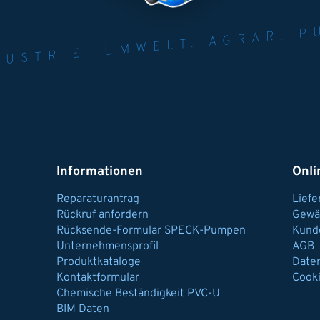
NER FÜR INDUST
AGRAR.
N U
Informationen
Onli
Reparaturantrag
Lief
Rückruf anfordern
Gewä
Rücksende-Formular SPECK-Pumpen
Kund
Unternehmensprofil
AGB
Produktkataloge
Date
Kontaktformular
Cook
Chemische Beständigkeit PVC-U
BIM Daten