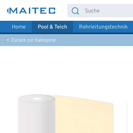
 Hauptinhalt springen
Zur Suche springen
Zur Hauptnavigation springen
Home
Pool & Teich
Rohrleitungstechnik
Zurück zur Kategorie
Bildergalerie überspringen