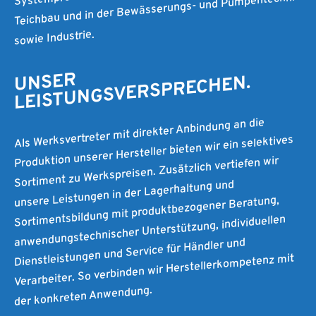
Teichbau und in der Bewässerungs- und Pumpentechnik
sowie Industrie.
UNSER
LEISTUNGSVERSPRECHEN.
Als Werksvertreter mit direkter Anbindung an die
Produktion unserer Hersteller bieten wir ein selektives
Sortiment zu Werkspreisen. Zusätzlich vertiefen wir
unsere Leistungen in der Lagerhaltung und
Sortimentsbildung mit produktbezogener Beratung,
anwendungstechnischer Unterstützung, individuellen
Dienstleistungen und Service für Händler und
Verarbeiter. So verbinden wir Herstellerkompetenz mit
der konkreten Anwendung.