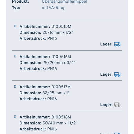
Produkt:
Übergangsmuffennippel
Typ:
mit VA-Ring
Artikelnummer
Dimension
Arbeitsdruck
Lager
0100515M
20/16 mm x 1/2"
PN16
0100516M
25/20 mm x 3/4"
PN16
0100517M
32/25 mm x 1"
PN16
0100518M
50/40 mm x 1 1/2"
PN16