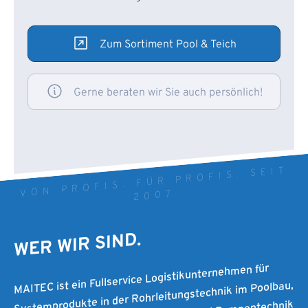
Zum Sortiment Pool & Teich
Gerne beraten wir Sie auch persönlich!
VON PROFIS. FÜR PROFIS. SEIT
2007
WER WIR SIND.
MAITEC ist ein Fullservice Logistikunternehmen für
Systemprodukte in der Rohrleitungstechnik im Poolbau,