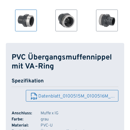
PVC Übergangsmuffennippel
mit VA-Ring
Spezifikation
Datenblatt_0100515M_0100516M_…
Anschluss:
Muffe x IG
Farbe:
grau
Material:
PVC-U