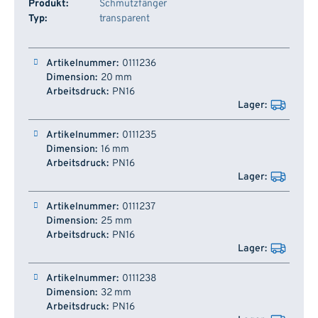
Produkt:
Schmutzfänger
Typ:
transparent
Artikelnummer
Dimension
Arbeitsdruck
Lager
0111236
20 mm
PN16
0111235
16 mm
PN16
0111237
25 mm
PN16
0111238
32 mm
PN16