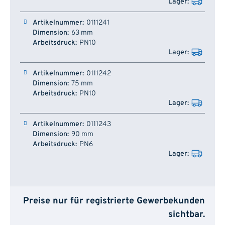
0111241
63 mm
PN10
0111242
75 mm
PN10
0111243
90 mm
PN6
Preise nur für registrierte Gewerbekunden
sichtbar.