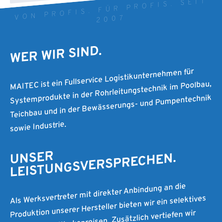
VON PROFIS. FÜR PROFIS. SEIT
2007
WER WIR SIND.
MAITEC ist ein Fullservice Logistikunternehmen für
Systemprodukte in der Rohrleitungstechnik im Poolbau,
Teichbau und in der Bewässerungs- und Pumpentechnik
sowie Industrie.
UNSER
LEISTUNGSVERSPRECHEN.
Als Werksvertreter mit direkter Anbindung an die
Produktion unserer Hersteller bieten wir ein selektives
Sortiment zu Werkspreisen. Zusätzlich vertiefen wir