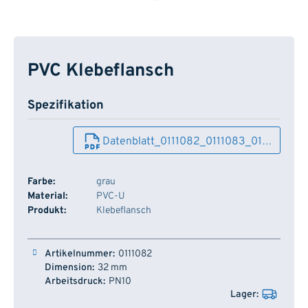
PVC Klebeflansch
Spezifikation
Datenblatt_0111082_0111083_01…
Farbe:
grau
Material:
PVC-U
Produkt:
Klebeflansch
Artikelnummer
Dimension
Arbeitsdruck
Lager
0111082
32 mm
PN10