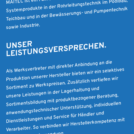
Systemprodukte in der Rohrleitungstechnik im Poolbau,
Teichbau und in der Bewässerungs- und Pumpentechnik
sowie Industrie.
UNSER
LEISTUNGSVERSPRECHEN.
Als Werksvertreter mit direkter Anbindung an die
Produktion unserer Hersteller bieten wir ein selektives
Sortiment zu Werkspreisen. Zusätzlich vertiefen wir
unsere Leistungen in der Lagerhaltung und
Sortimentsbildung mit produktbezogener Beratung,
anwendungstechnischer Unterstützung, individuellen
Dienstleistungen und Service für Händler und
Verarbeiter. So verbinden wir Herstellerkompetenz mit